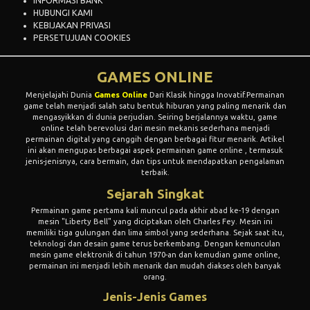
INFORMASI BANK
HUBUNGI KAMI
KEBIJAKAN PRIVASI
PERSETUJUAN COOKIES
GAMES ONLINE
Menjelajahi Dunia
Games Online
Dari Klasik hingga Inovatif.Permainan
game telah menjadi salah satu bentuk hiburan yang paling menarik dan
mengasyikkan di dunia perjudian. Seiring berjalannya waktu, game
online telah berevolusi dari mesin mekanis sederhana menjadi
permainan digital yang canggih dengan berbagai fitur menarik. Artikel
ini akan mengupas berbagai aspek permainan game online , termasuk
jenis-jenisnya, cara bermain, dan tips untuk mendapatkan pengalaman
terbaik.
Sejarah Singkat
Permainan game pertama kali muncul pada akhir abad ke-19 dengan
mesin "Liberty Bell" yang diciptakan oleh Charles Fey. Mesin ini
memiliki tiga gulungan dan lima simbol yang sederhana. Sejak saat itu,
teknologi dan desain game terus berkembang. Dengan kemunculan
mesin game elektronik di tahun 1970-an dan kemudian game online,
permainan ini menjadi lebih menarik dan mudah diakses oleh banyak
orang.
Jenis-Jenis Games