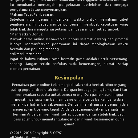
Ini membantu mencegah pengeluaran berlebihan dan menjaga
pengalaman tetap menyenangkan.
*Pahami Tabel Pembayaran:
Sebelum mulai bermain, luangkan waktu untuk memahami tabel
pembayaran. Ini dapat membantu pemain membuat keputusan yang
lebih baik dan mengetahui potensi pembayaran dari setiap simbol.
*Manfaatkan Bonus:
Banyak game online menawarkan bonus selamat datang dan promosi
lainnya. Memanfaatkan penawaran ini dapat meningkatkan waktu
bermain dan peluang menang.
*Nikmati Permainan:
Ingatlah bahwa tujuan utama bermain game adalah untuk bersenang-
senang. Jangan terlalu terfokus pada kemenangan, nikmati setiap
momen permainan.
Kesimpulan
Permainan game online telah menjadi salah satu bentuk hiburan yang
paling populer di seluruh dunia. Dengan berbagai jenis, tema, dan fitur
menawarkan sesuatu untuk semua orang. Dari game klasik hingga
inovatif, pengalaman bermain game online terus berkembang dan
menarik perhatian banyak pemain. Dengan memahami cara bermain dan
menerapkan tips yang tepat, Anda dapat meningkatkan pengalaman
bermain Anda dan menikmati setiap putaran dengan lebih baik. Jadi,
bersiaplah untuk memutar gulungan dan nikmati kesenangan dunia
game!
© 2015 - 2026 Copyright SLOT97.
All Rights Reserved.