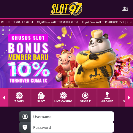
RATE TERBAIK 0.90 TSEL | XL/AXIS --- RATE TERBAIK 0.90 TSEL | XL/AXIS --- RATE TERBAIK 0.90 TSEL | XL/A
TOGEL
SLOT
LIVE CASINO
SPORT
ARCADE
SABU