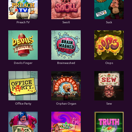
Preach TV
Swoll
Suck
Devils Finger
Brainwashed
Oops
Office Party
Orphan Organ
Sew