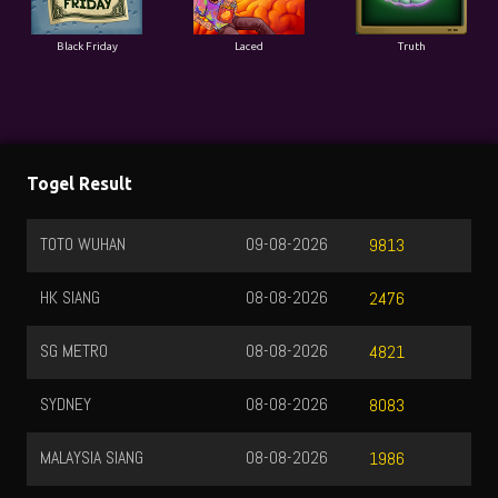
Black Friday
Laced
Truth
Togel Result
TOTO WUHAN
09-08-2026
9813
HK SIANG
08-08-2026
2476
SG METRO
08-08-2026
4821
SYDNEY
08-08-2026
8083
MALAYSIA SIANG
08-08-2026
1986