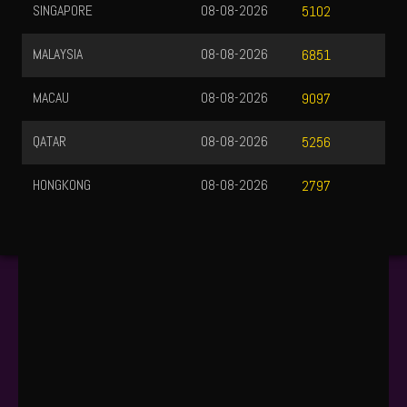
SINGAPORE
08-08-2026
5102
MALAYSIA
08-08-2026
6851
MACAU
08-08-2026
9097
QATAR
08-08-2026
5256
HONGKONG
08-08-2026
2797