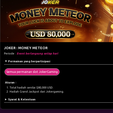
JOKER : MONEY METEOR
Periode :
Event berlangsung setiap hari
Permainan yang berpartisipasi
Semua permainan slot JokerGaming
Aturan :
Total hadiah senilai $80,000 USD.
Hadiah Grand Jackpot dari Jokergaming.
Syarat & Ketentuan