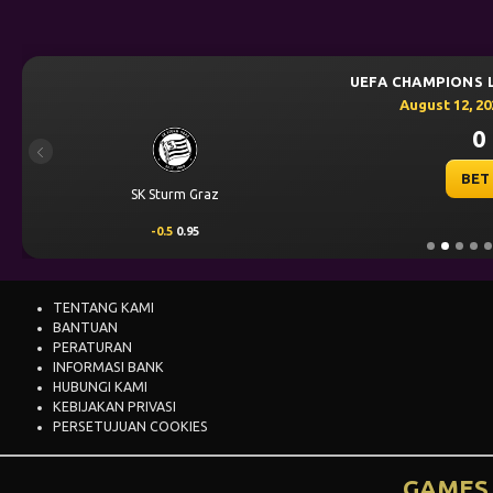
UEFA CHAMPIONS 
August 12, 20
0 
Previous
BET
SK Sturm Graz
-0.5
0.95
TENTANG KAMI
BANTUAN
PERATURAN
INFORMASI BANK
HUBUNGI KAMI
KEBIJAKAN PRIVASI
PERSETUJUAN COOKIES
GAMES