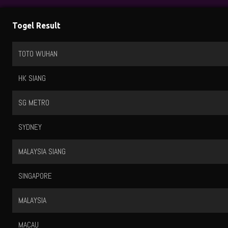
Togel Result
TOTO WUHAN
HK SIANG
SG METRO
SYDNEY
MALAYSIA SIANG
SINGAPORE
MALAYSIA
MACAU