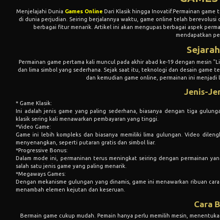
Menjelajahi Dunia
Games Online
Dari Klasik hingga Inovatif.Permainan game 
di dunia perjudian. Seiring berjalannya waktu, game online telah berevolus
berbagai fitur menarik. Artikel ini akan mengupas berbagai aspek perma
mendapatkan pen
Sejarah
Permainan game pertama kali muncul pada akhir abad ke-19 dengan mesin "Libe
dan lima simbol yang sederhana. Sejak saat itu, teknologi dan desain game
dan kemudian game online, permainan ini menjadi 
Jenis-Je
* Game Klasik:
Ini adalah jenis game yang paling sederhana, biasanya dengan tiga gulun
klasik sering kali menawarkan pembayaran yang tinggi.
*Video Game:
Game ini lebih kompleks dan biasanya memiliki lima gulungan. Video dileng
menyenangkan, seperti putaran gratis dan simbol liar.
*Progressive Bonus:
Dalam mode ini, permaninan terus meningkat seiring dengan permainan yan
salah satu jenis game yang paling menarik.
*Megaways Games:
Dengan mekanisme gulungan yang dinamis, game ini menawarkan ribuan cara 
menambah elemen kejutan dan keseruan.
Cara 
Bermain game cukup mudah. Pemain hanya perlu memilih mesin, menentukan 