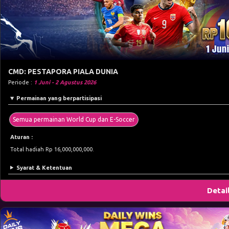
CMD: PESTAPORA PIALA DUNIA
Periode :
1 Juni - 2 Agustus 2026
Permainan yang berpartisipasi
Semua permainan World Cup dan E-Soccer
Aturan :
Total hadiah Rp 16,000,000,000.
Syarat & Ketentuan
Detai