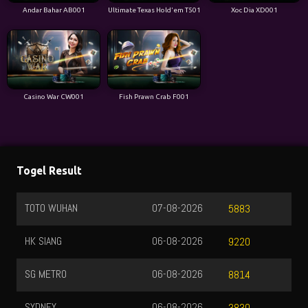
Andar Bahar AB001
Ultimate Texas Hold'em T501
Xoc Dia XD001
Casino War CW001
Fish Prawn Crab F001
Togel Result
TOTO WUHAN
07-08-2026
5883
HK SIANG
06-08-2026
9220
SG METRO
06-08-2026
8814
SYDNEY
06-08-2026
3830