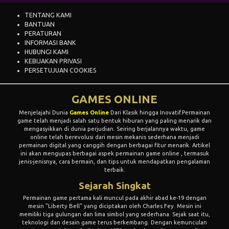
TENTANG KAMI
BANTUAN
PERATURAN
INFORMASI BANK
HUBUNGI KAMI
KEBIJAKAN PRIVASI
PERSETUJUAN COOKIES
GAMES ONLINE
Menjelajahi Dunia
Games Online
Dari Klasik hingga Inovatif.Permainan
game telah menjadi salah satu bentuk hiburan yang paling menarik dan
mengasyikkan di dunia perjudian. Seiring berjalannya waktu, game
online telah berevolusi dari mesin mekanis sederhana menjadi
permainan digital yang canggih dengan berbagai fitur menarik. Artikel
ini akan mengupas berbagai aspek permainan game online , termasuk
jenis-jenisnya, cara bermain, dan tips untuk mendapatkan pengalaman
terbaik.
Sejarah Singkat
Permainan game pertama kali muncul pada akhir abad ke-19 dengan
mesin "Liberty Bell" yang diciptakan oleh Charles Fey. Mesin ini
memiliki tiga gulungan dan lima simbol yang sederhana. Sejak saat itu,
teknologi dan desain game terus berkembang. Dengan kemunculan