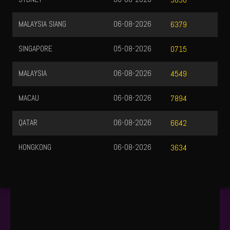
MALAYSIA SIANG
06-08-2026
6379
SINGAPORE
05-08-2026
0715
MALAYSIA
06-08-2026
4549
MACAU
06-08-2026
7894
QATAR
06-08-2026
6642
HONGKONG
06-08-2026
3634