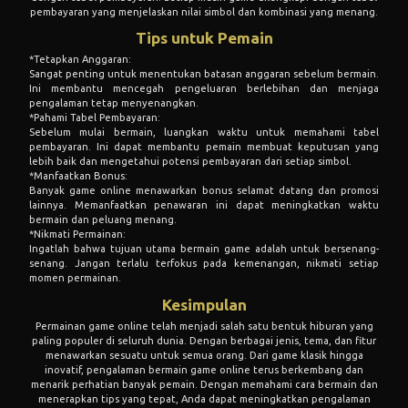
pembayaran yang menjelaskan nilai simbol dan kombinasi yang menang.
Tips untuk Pemain
*Tetapkan Anggaran:
Sangat penting untuk menentukan batasan anggaran sebelum bermain.
Ini membantu mencegah pengeluaran berlebihan dan menjaga
pengalaman tetap menyenangkan.
*Pahami Tabel Pembayaran:
Sebelum mulai bermain, luangkan waktu untuk memahami tabel
pembayaran. Ini dapat membantu pemain membuat keputusan yang
lebih baik dan mengetahui potensi pembayaran dari setiap simbol.
*Manfaatkan Bonus:
Banyak game online menawarkan bonus selamat datang dan promosi
lainnya. Memanfaatkan penawaran ini dapat meningkatkan waktu
bermain dan peluang menang.
*Nikmati Permainan:
Ingatlah bahwa tujuan utama bermain game adalah untuk bersenang-
senang. Jangan terlalu terfokus pada kemenangan, nikmati setiap
momen permainan.
Kesimpulan
Permainan game online telah menjadi salah satu bentuk hiburan yang
paling populer di seluruh dunia. Dengan berbagai jenis, tema, dan fitur
menawarkan sesuatu untuk semua orang. Dari game klasik hingga
inovatif, pengalaman bermain game online terus berkembang dan
menarik perhatian banyak pemain. Dengan memahami cara bermain dan
menerapkan tips yang tepat, Anda dapat meningkatkan pengalaman