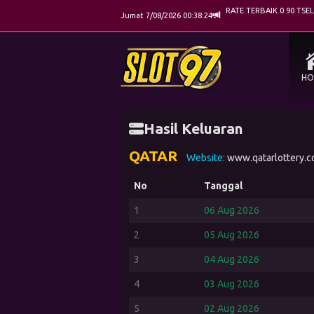
RATE TERBAIK 0.90 TSEL |
Jumat 7/08/2026 00:38:24
HO
Hasil Keluaran
QATAR
Website:
www.qatarlottery.
No
Tanggal
1
06 Aug 2026
2
05 Aug 2026
3
04 Aug 2026
4
03 Aug 2026
5
02 Aug 2026