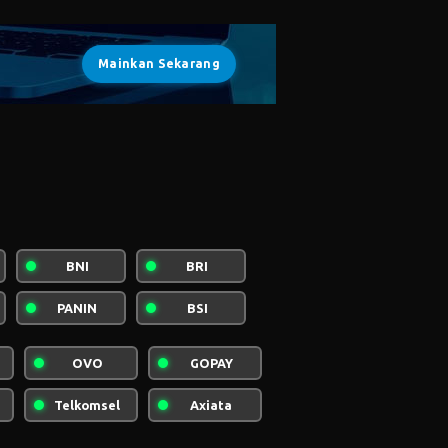
Mainkan Sekarang
BNI
BRI
PANIN
BSI
OVO
GOPAY
Telkomsel
Axiata