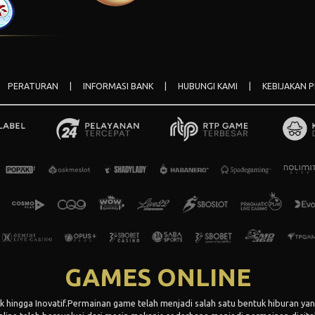
PERATURAN
|
INFORMASI BANK
|
HUBUNGI KAMI
|
KEBIJAKAN P
GAMES ONLINE
ik hingga Inovatif.Permainan game telah menjadi salah satu bentuk hiburan ya