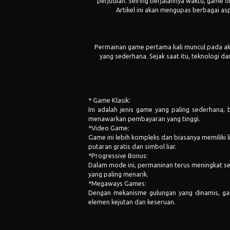
perjudian. Seiring berjalannya waktu, game o
Artikel ini akan mengupas berbagai as
Permainan game pertama kali muncul pada akhir
yang sederhana. Sejak saat itu, teknologi
* Game Klasik:
Ini adalah jenis game yang paling sederhana,
menawarkan pembayaran yang tinggi.
*Video Game:
Game ini lebih kompleks dan biasanya memiliki 
putaran gratis dan simbol liar.
*Progressive Bonus:
Dalam mode ini, permaninan terus meningkat se
yang paling menarik.
*Megaways Games:
Dengan mekanisme gulungan yang dinamis, ga
elemen kejutan dan keseruan.