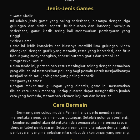
Jenis-Jenis Games
* Game Klasik:
Ini adalah jenis game yang paling sederhana, biasanya dengan tiga
gulungan dan simbol seperti buah-buahan dan lonceng. Meskipun
sederhana, game klasik sering kali menawarkan pembayaran yang
tinggi.
*Video Game:
Game ini lebih kompleks dan biasanya memiliki lima gulungan. Video
dilengkapi dengan grafik yang menarik, tema yang bervariasi, dan fitur
bonus yang menyenangkan, seperti putaran gratis dan simbol liar.
*Progressive Bonus:
Dalam mode ini, permaninan terus meningkat seiring dengan permainan
yang dibuat. Ini memberikan peluang bagi pemain untuk menjadikannya
menjadi salah satu jenis game yang paling menarik.
*Megaways Games:
Dengan mekanisme gulungan yang dinamis, game ini menawarkan
ribuan cara untuk menang. Setiap putaran dapat menghasilkan jumlah
cara yang berbeda, menambah elemen kejutan dan keseruan.
Cara Bermain
Bermain game cukup mudah. Pemain hanya perlu memilih mesin,
menentukan jenis, dan memutar gulungan. Setelah gulungan berhenti,
kombinasi simbol akan ditentukan dan pemain akan menerima sesuai
dengan tabel pembayaran. Setiap mesin game dilengkapi dengan tabel
pembayaran yang menjelaskan nilai simbol dan kombinasi yang menang.