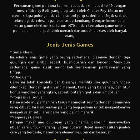
Permainan game pertama kali muncul pada akhir abad ke-19 dengan
mesin "Liberty Bell" yang diciptakan oleh Charles Fey. Mesin ini
memiliki tiga gulungan dan lima simbol yang sederhana. Sejak saat itu,
teknologi dan desain game terus berkembang. Dengan kemunculan
mesin game elektronik di tahun 1970-an dan kemudian game online,
permainan ini menjadi lebih menarik dan mudah diakses oleh banyak
orang.
Jenis-Jenis Games
* Game Klasik:
Ini adalah jenis game yang paling sederhana, biasanya dengan tiga
gulungan dan simbol seperti buah-buahan dan lonceng. Meskipun
sederhana, game klasik sering kali menawarkan pembayaran yang
tinggi.
*Video Game:
Game ini lebih kompleks dan biasanya memiliki lima gulungan. Video
dilengkapi dengan grafik yang menarik, tema yang bervariasi, dan fitur
bonus yang menyenangkan, seperti putaran gratis dan simbol liar.
*Progressive Bonus:
Dalam mode ini, permaninan terus meningkat seiring dengan permainan
yang dibuat. Ini memberikan peluang bagi pemain untuk menjadikannya
menjadi salah satu jenis game yang paling menarik.
*Megaways Games:
Dengan mekanisme gulungan yang dinamis, game ini menawarkan
ribuan cara untuk menang. Setiap putaran dapat menghasilkan jumlah
cara yang berbeda, menambah elemen kejutan dan keseruan.