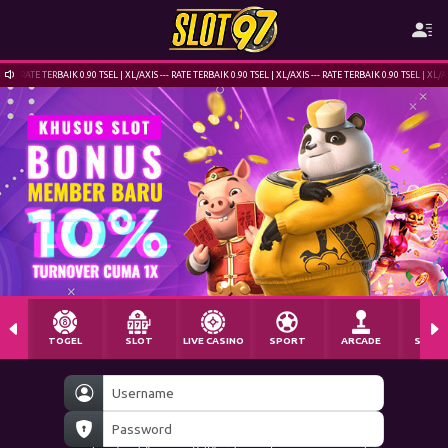
RATE TERBAIK 0.90 TSEL | XL/AXIS --- RATE TERBAIK 0.90 TSEL | XL/AXIS --- RATE TERBAIK 0.90 TSEL | XL/A
TOGEL
SLOT
LIVE CASINO
SPORT
ARCADE
SABU