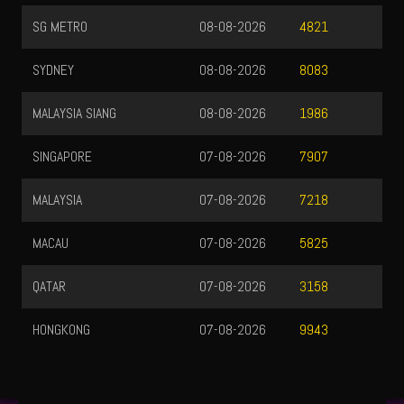
SG METRO
08-08-2026
4821
SYDNEY
08-08-2026
8083
MALAYSIA SIANG
08-08-2026
1986
SINGAPORE
07-08-2026
7907
MALAYSIA
07-08-2026
7218
MACAU
07-08-2026
5825
QATAR
07-08-2026
3158
HONGKONG
07-08-2026
9943