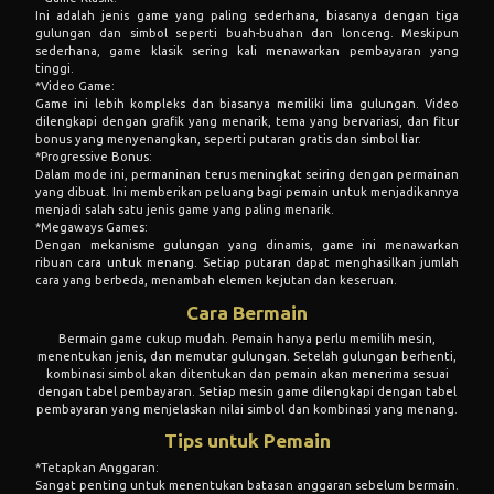
Ini adalah jenis game yang paling sederhana, biasanya dengan tiga
gulungan dan simbol seperti buah-buahan dan lonceng. Meskipun
sederhana, game klasik sering kali menawarkan pembayaran yang
tinggi.
*Video Game:
Game ini lebih kompleks dan biasanya memiliki lima gulungan. Video
dilengkapi dengan grafik yang menarik, tema yang bervariasi, dan fitur
bonus yang menyenangkan, seperti putaran gratis dan simbol liar.
*Progressive Bonus:
Dalam mode ini, permaninan terus meningkat seiring dengan permainan
yang dibuat. Ini memberikan peluang bagi pemain untuk menjadikannya
menjadi salah satu jenis game yang paling menarik.
*Megaways Games:
Dengan mekanisme gulungan yang dinamis, game ini menawarkan
ribuan cara untuk menang. Setiap putaran dapat menghasilkan jumlah
cara yang berbeda, menambah elemen kejutan dan keseruan.
Cara Bermain
Bermain game cukup mudah. Pemain hanya perlu memilih mesin,
menentukan jenis, dan memutar gulungan. Setelah gulungan berhenti,
kombinasi simbol akan ditentukan dan pemain akan menerima sesuai
dengan tabel pembayaran. Setiap mesin game dilengkapi dengan tabel
pembayaran yang menjelaskan nilai simbol dan kombinasi yang menang.
Tips untuk Pemain
*Tetapkan Anggaran:
Sangat penting untuk menentukan batasan anggaran sebelum bermain.