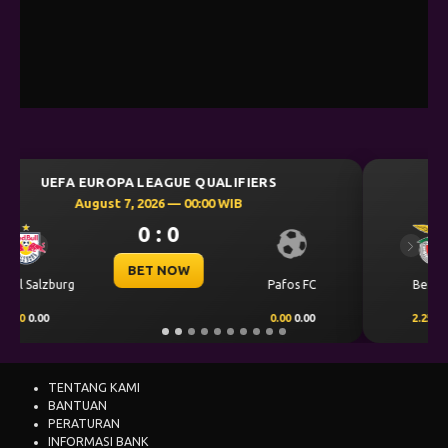
UEFA EUROPA LEAGUE QUALIFIERS
August 7, 2026 — 02:00 WIB
1 : 0
Previous
Next
BET NOW
C
Benfica
Heart of Midlothian
0
2.25
0.78
-2.25
-0.92
TENTANG KAMI
BANTUAN
PERATURAN
INFORMASI BANK