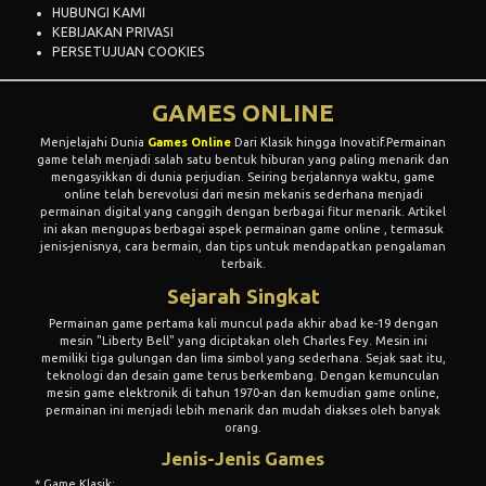
HUBUNGI KAMI
KEBIJAKAN PRIVASI
PERSETUJUAN COOKIES
GAMES ONLINE
Menjelajahi Dunia
Games Online
Dari Klasik hingga Inovatif.Permainan
game telah menjadi salah satu bentuk hiburan yang paling menarik dan
mengasyikkan di dunia perjudian. Seiring berjalannya waktu, game
online telah berevolusi dari mesin mekanis sederhana menjadi
permainan digital yang canggih dengan berbagai fitur menarik. Artikel
ini akan mengupas berbagai aspek permainan game online , termasuk
jenis-jenisnya, cara bermain, dan tips untuk mendapatkan pengalaman
terbaik.
Sejarah Singkat
Permainan game pertama kali muncul pada akhir abad ke-19 dengan
mesin "Liberty Bell" yang diciptakan oleh Charles Fey. Mesin ini
memiliki tiga gulungan dan lima simbol yang sederhana. Sejak saat itu,
teknologi dan desain game terus berkembang. Dengan kemunculan
mesin game elektronik di tahun 1970-an dan kemudian game online,
permainan ini menjadi lebih menarik dan mudah diakses oleh banyak
orang.
Jenis-Jenis Games
* Game Klasik: