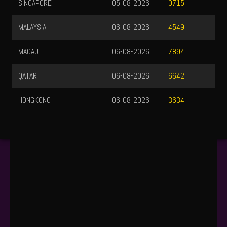
SINGAPORE
05-08-2026
0715
MALAYSIA
06-08-2026
4549
MACAU
06-08-2026
7894
QATAR
06-08-2026
6642
HONGKONG
06-08-2026
3634