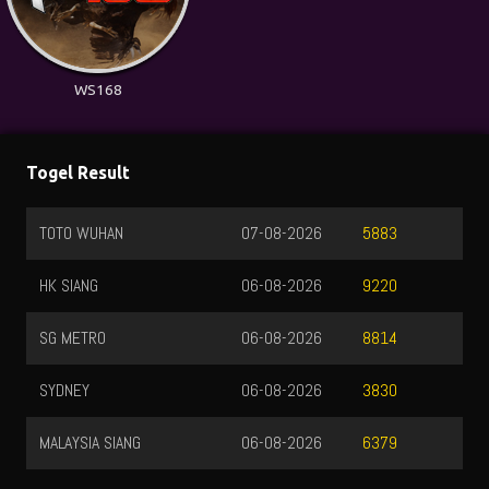
WS168
Togel Result
TOTO WUHAN
07-08-2026
5883
HK SIANG
06-08-2026
9220
SG METRO
06-08-2026
8814
SYDNEY
06-08-2026
3830
MALAYSIA SIANG
06-08-2026
6379