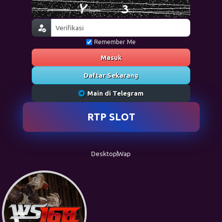
Remember Me
Masuk
Daftar Sekarang
Main di Telegram
RTP SLOT
Desktop
Wap